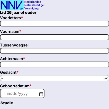
Ope
Lid 26 jaar of ouder
men
Voorletters
*
Voornaam
*
Tussenvoegsel
Achternaam
*
Geslacht
*
Geboortedatum
*
Studie